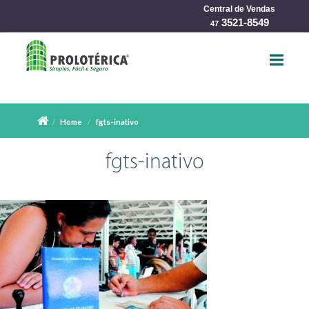
Central de Vendas
char
3521-8549
47
Home
fgts-inativo
fgts-inativo