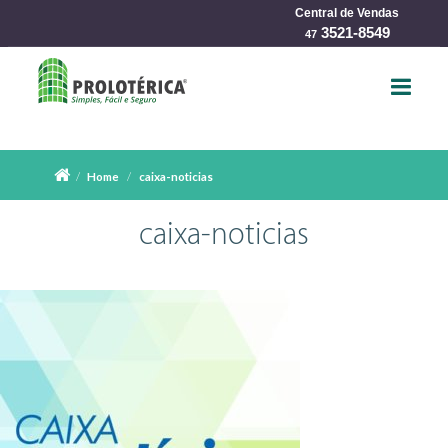
Central de Vendas
char
3521-8549
47
Home
caixa-noticias
caixa-noticias