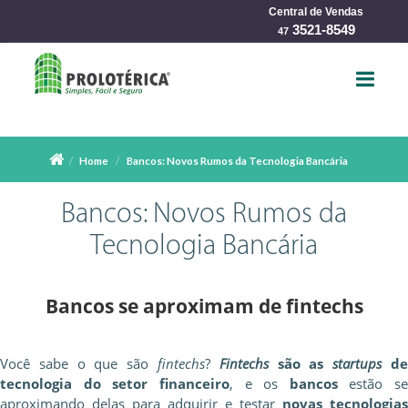
Central de Vendas
char
3521-8549
47
Home
Bancos: Novos Rumos da Tecnologia Bancária
Bancos: Novos Rumos da
Tecnologia Bancária
Bancos se aproximam de fintechs
Você sabe o que são
fintechs
?
Fintechs
são as
startups
d
tecnologia do setor financeiro
, e os
bancos
estão se
aproximando delas para adquirir e testar
novas tecnologias