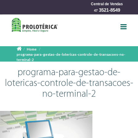
Central de Vendas
char
3521-8549
47
Home
programa-para-gestao-de-lotericas-controle-de-transacoes-no-
terminal-2
programa-para-gestao-de-
lotericas-controle-de-transacoes-
no-terminal-2