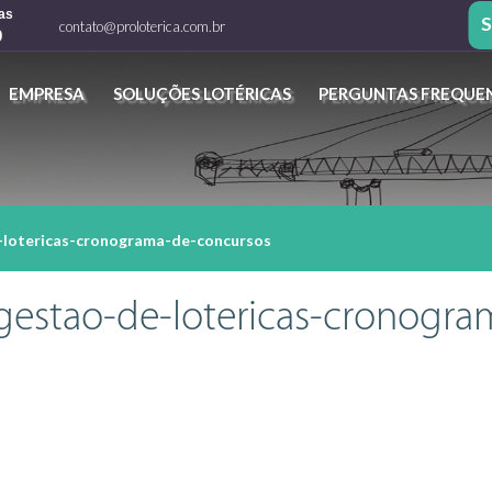
as
S
contato@proloterica.com.br
9
EMPRESA
SOLUÇÕES LOTÉRICAS
PERGUNTAS FREQUE
-lotericas-cronograma-de-concursos
gestao-de-lotericas-cronogra