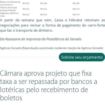
Boletos de cobrança de
R$ 0,65
R$ 0,80
R$ 0,80
outros bancos
Tributos (municipal,
R$ 0,53
R$ 0,63
R$ 0,73
estadual e federal)
Pagamento eletrônico
R$ 0,65
R$ 0,65
R$ 0,73
Caixa
A partir da semana que vem, Caixa e Febralot retomam as
negociações para revisar a forma de pagamento do carro-forte
que faz o transporte de dinheiro.
Da Assessoria de Imprensa da Presidência do Senado
Agência Senado (Reprodução autorizada mediante citação da Agência Senado)
Solicite seu orçamento
Câmara aprova projeto que fixa
taxa a ser repassada por bancos a
lotéricas pelo recebimento de
boletos