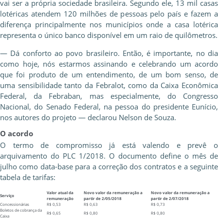
vai ser a própria sociedade brasileira. Segundo ele, 13 mil casas
lotéricas atendem 120 milhões de pessoas pelo país e fazem a
diferença principalmente nos municípios onde a casa lotérica
representa o único banco disponível em um raio de quilômetros.
— Dá conforto ao povo brasileiro. Então, é importante, no dia
como hoje, nós estarmos assinando e celebrando um acordo
que foi produto de um entendimento, de um bom senso, de
uma sensibilidade tanto da Febralot, como da Caixa Econômica
Federal, da Febraban, mas especialmente, do Congresso
Nacional, do Senado Federal, na pessoa do presidente Eunício,
nos autores do projeto — declarou Nelson de Souza.
O acordo
O termo de compromisso já está valendo e prevê o
arquivamento do PLC 1/2018. O documento define o mês de
julho como data-base para a correção dos contratos e a seguinte
tabela de tarifas:
Valor atual da
Novo valor da remuneração a
Novo valor da remuneração a
Serviço
remuneração
partir de 2/05/2018
partir de 2/07/2018
Concessionárias
R$ 0,53
R$ 0,63
R$ 0,73
Boletos de cobrança da
R$ 0,65
R$ 0,80
R$ 0,80
Caixa