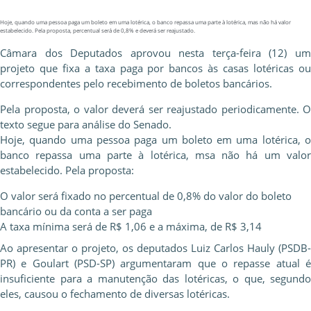
Hoje, quando uma pessoa paga um boleto em uma lotérica, o banco repassa uma parte à lotérica, mas não há valor
estabelecido. Pela proposta, percentual será de 0,8% e deverá ser reajustado.
Câmara dos Deputados aprovou nesta terça-feira (12) um
projeto que fixa a taxa paga por bancos às casas lotéricas ou
correspondentes pelo recebimento de boletos bancários.
Pela proposta, o valor deverá ser reajustado periodicamente. O
texto segue para análise do Senado.
Hoje, quando uma pessoa paga um boleto em uma lotérica, o
banco repassa uma parte à lotérica, msa não há um valor
estabelecido. Pela proposta:
O valor será fixado no percentual de 0,8% do valor do boleto
bancário ou da conta a ser paga
A taxa mínima será de R$ 1,06 e a máxima, de R$ 3,14
Ao apresentar o projeto, os deputados Luiz Carlos Hauly (PSDB-
PR) e Goulart (PSD-SP) argumentaram que o repasse atual é
insuficiente para a manutenção das lotéricas, o que, segundo
eles, causou o fechamento de diversas lotéricas.