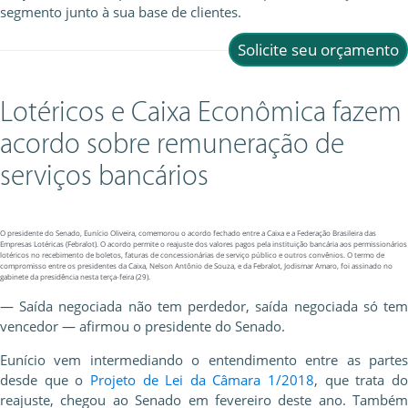
segmento junto à sua base de clientes.
Solicite seu orçamento
Lotéricos e Caixa Econômica fazem
acordo sobre remuneração de
serviços bancários
O presidente do Senado, Eunício Oliveira, comemorou o acordo fechado entre a Caixa e a Federação Brasileira das
Empresas Lotéricas (Febralot). O acordo permite o reajuste dos valores pagos pela instituição bancária aos permissionários
lotéricos no recebimento de boletos, faturas de concessionárias de serviço público e outros convênios. O termo de
compromisso entre os presidentes da Caixa, Nelson Antônio de Souza, e da Febralot, Jodismar Amaro, foi assinado no
gabinete da presidência nesta terça-feira (29).
— Saída negociada não tem perdedor, saída negociada só tem
vencedor — afirmou o presidente do Senado.
Eunício vem intermediando o entendimento entre as partes
desde que o
Projeto de Lei da Câmara 1/2018
, que trata d
reajuste, chegou ao Senado em fevereiro deste ano. Também