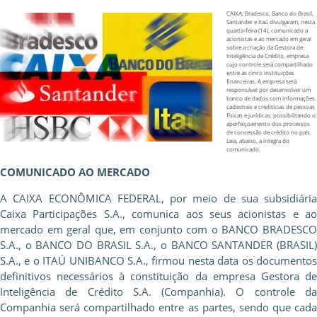
CAIXA, Bradesco, Banco do Brasil,
Santander e Itaú divulgaram, nesta
quarta-feira (14), comunicado a
acionistas e ao mercado em geral
sobre a criação da Gestora de
Inteligência de Crédito, empresa
cujo controle será compartilhado
entre as cinco instituições
financeiras. A empresa será
responsável por desenvolver um
banco de dados com informações
cadastrais e creditícias de pessoas
físicas e jurídicas, possibilitando o
aperfeiçoamento dos processos
de concessão de crédito no país.
Leia, abaixo, a íntegra do
comunicado.
COMUNICADO AO MERCADO
A CAIXA ECONÔMICA FEDERAL, por meio de sua subsidiária
Caixa Participações S.A., comunica aos seus acionistas e ao
mercado em geral que, em conjunto com o BANCO BRADESCO
S.A., o BANCO DO BRASIL S.A., o BANCO SANTANDER (BRASIL)
S.A., e o ITAÚ UNIBANCO S.A., firmou nesta data os documentos
definitivos necessários à constituição da empresa Gestora de
Inteligência de Crédito S.A. (Companhia). O controle da
Companhia será compartilhado entre as partes, sendo que cada