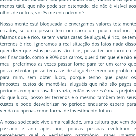
menos tátil, que não pode ser ostentado, ele não é visível aos
olhos de outros, vocês me entendem né.
Nossa mente está bloqueada e enxergamos valores totalmente
errados, se uma pessoa tem um carro um pouco melhor, já
falamos que é rico, se tem várias casas de aluguel, é rico, se tem
terrenos é rico, ignoramos a real situação dos fatos nada disso
quer dizer que estas pessoas são ricos, posso ter um carro e ele
ser financiado, como é 90% dos carros, quer dizer que ele não é
meu, preferimos as vezes passar fome para ter um carro que
possa ostentar, posso ter casas de aluguel e serem um problema
para mim, sem obter lucro, porque tenho que pagar os
impostos, custos de mantê-las, aluguéis que não são pagos e
períodos em que a casa fica vazia, então as vezes é mais prejuízo
do que lucro, posso ter terrenos e o mesmo também tem seus
custos e pode desvalorizar no período enquanto espero para
venda ou apenas como forma de investimento futuro.
A nossa sociedade vive uma realidade, uma cultura que vem do
passado e ano após ano, poucas pessoas evoluíram e
perceberam qual o verdadeiro patrimônio, saber investir.