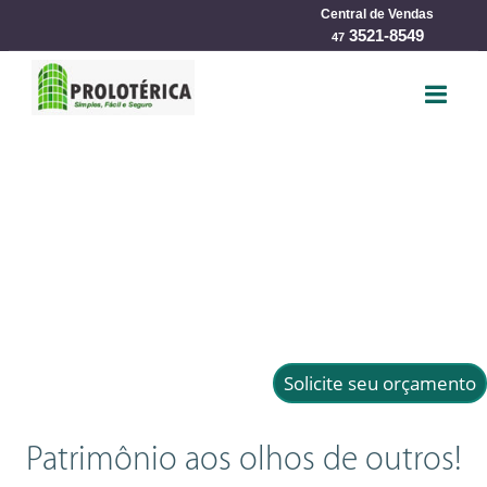
Central de Vendas
har
3521-8549
47
Solicite seu orçamento
Patrimônio aos olhos de outros!